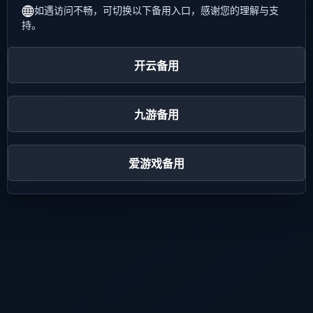
发布评论
暂时没有评论，来抢沙发吧~
关注我们