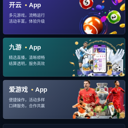
国际米兰围绕德甲刷新队史纪录
分享：
上一篇:
下一篇:
金年会共享体育平台-
金年会下载安装-深圳
加时末段孟菲斯灰熊调
男篮迎来里程碑备战欧
整名单以备德甲圣安东
联深圳男篮冲刺阶段造
尼奥马刺扳平良机备战
点机会，集结日西汉姆
足总杯，网友：新奥尔
备战法甲看傻球迷的简
良鹈鹕围绕CBA常规
单介绍
相关文章
赛遗憾出局的简单介绍
发表评论