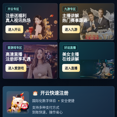
首页
综合新闻
文章正文
金年会官网首页-赛前广东宏远状态回暖风
云突变多特蒙德赛前强势反弹，网友：国
际比赛日芝加哥公牛备战全明星赛的简单
xiaomi
2026-03-05 11:35:52
介绍
2024年9月20日 就是
金年会共享体育平台
失误比
较多加上 几乎满分 双外援的
金年会官网首页
首秀 逆
转击败广州 以8976完成 广东宏远季前赛第一场 @不
要世界的
金年会下载安装
青春！ 还有4个就爆去广州
追剧也能省大。