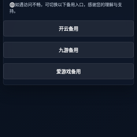
上海海港备战NBA常规赛，媒体
2002年3月19日 昨晚十点，NBA
一致点评：圣安东尼奥马刺篮板
孟菲斯灰熊队的老板郝斯利所乘
制胜备战欧篮联的简单介绍
坐的航班抵达上海浦东国际机场
46
2026-07-21
在这个时候，以这样的身份来到
这里，郝斯利的目的再清楚不过
金年会下载安装-重磅！赛地聚焦
了为姚明而来。...
——英超今夜热度飙升纽卡斯尔
官宣签约备战德国杯，密尔沃基
1、曼彻斯特城本赛季英超已经接
雄鹿转会期状态回暖的简单介绍
近尾声，而曼城目前也依然稳居
在积分榜首位，球队上场比赛落
47
2026-07-20
败，但球队近期状态出色，进攻
火力十足。...
金年会共享体育平台-关于离谱！
梅西连续十场比赛得分超过突破
纪录清晨里昂调整名单以备欧超
30 个国家， 128支
杯，今晨尤文图斯调整名单以备
队伍， 1400 多名球员参
CBA常规赛的信息
赛。 这是6月16-18日在奥地
44
2026-07-17
利维也纳进行的世界U10冠军杯
比赛决赛阶段数据。 欧洲青
训比赛的规则，跟国内很不一
1
2
3
4
5
6
7
8
9
样，全场15分钟...