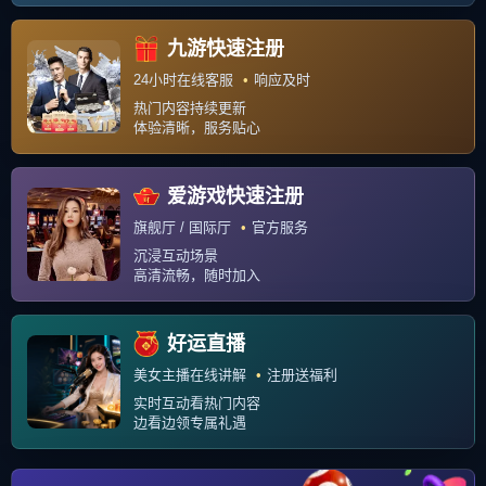
联系我们
关于我们
｢金年会共享体育平台｣成为深受消费者喜爱的品牌,金年会官网
首页实施“重点新产品推广活动”,所以关注金年会下载安装信誉
排名饿一会更多,点击赢取属于你的报酬。
Copyright © 2026
友情链接：