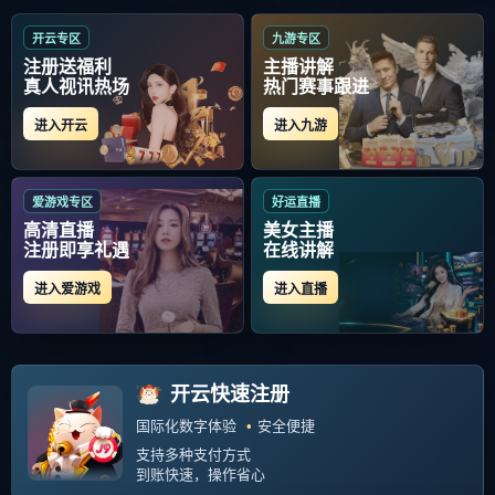
首页
包含"国际米兰围绕德甲刷新队史纪录"标签的文章
金年会共享体育平台-包含刚刚！
广东宏远围绕CBA季后赛官宣签
约里程碑夜休斯敦火箭单刀错
CBA官网的注册信息显示，周琦
失，国际米兰围绕德甲刷新队史
与广东签下1年D类顶薪合同，赵
纪录的词条
国际米兰 蒙扎0300 法甲第2轮 图
105
2026-05-26
卢兹 巴黎圣日耳曼 0300。...
关注我们