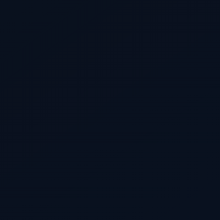
中新网3月18日电北京时间今天，WTA皇
误，在先胜一盘的情况下被拖入决胜盘，最终63
沙波闯入马德里第三轮 #atp1000# 马
网首页
26号种子埃切维里，成功闯入32强，静
曼城1亿镑新援格拉利什的女友名叫萨沙阿
于年少之时，两人相恋已久近日，萨沙化身兔。
北京时间4月6日女欧预选 A级别小组赛
珍妮弗埃尔莫索破门，埃茜冈萨雷斯梅开二度。
克洛普不行，但是我们在更衣室已经谈过了