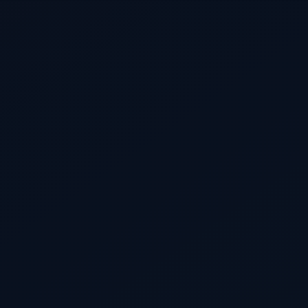
冠赛巴黎银行赛展开第四轮的较量2号种子莎拉波娃狂送11次
36。
德里大师赛第二轮，前赛会四强沙波瓦洛夫76363击败了
金年会
候兹维列夫和丘。
特伍德，是一名模特，与格拉利什同为26岁她与格拉利什相
，比利时女足主场对阵西班牙女足西班牙女足帕拉略洛帽子戏法
，事情过去了 英超直播，西甲，德甲直播，亚冠，欧冠，欧