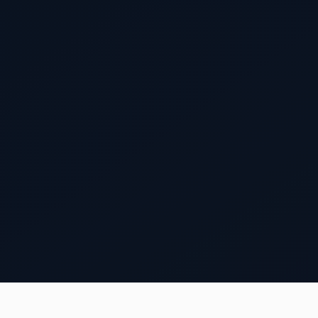
关注我们
联系我
友情链接：