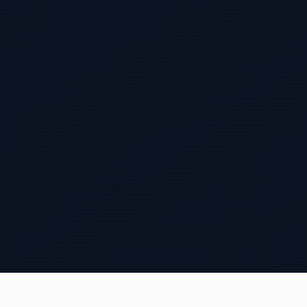
们
关于我们
｢金年会共享体育
“重点新产品推广
击赢取属于你的
Copyright © 2026