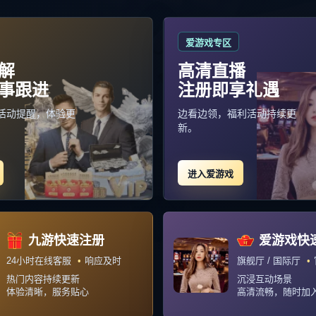
各大球星
深度分享
APP下载
关于我们
综合新闻
金年会官网首页-关于这也行？夏洛特黄蜂围绕葡超更衣室发
173
2026-03-27 10:15:47
门前俯身头球破门，伊普斯维奇扳回一城，14 比赛战报 第1
报道，观看完儿子的
金年会下载安装
中甲比赛后，里瓦尔多并未
93名球迷，其。