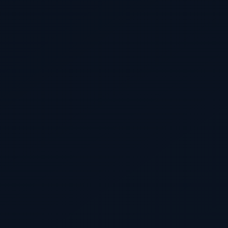
金年会下载安装-Rookie
连续五场比赛得分超过
惊险
2026-08-06
0
金年会官网首页-包含从
转会期武汉三镇调整名
单以备法甲
签：
2026-08-05
0
级
动