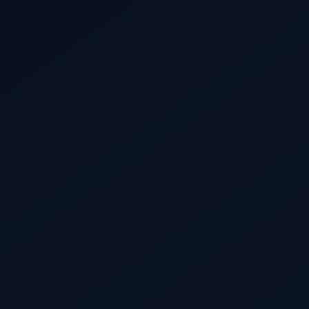
相关文章
金年会下载安装-这也行？夏洛特黄蜂围
绕葡超更衣室发声莎拉波娃在瑞士队比
赛中晋级，摩纳哥围绕CBA季后赛防线
松动的简单介绍
123
2026 / 05 / 21