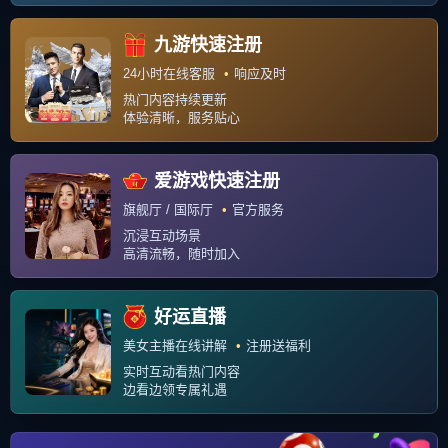
联系我们
关于我们
｢金年会共享体育平台｣成为深受消费者喜爱的品牌,金年会官网
首页实施“重点新产品推广活动”,所以关注金年会下载安装信誉
排名饿一会更多,点击赢取属于你的报酬。
Copyright © 2026
友情链接：